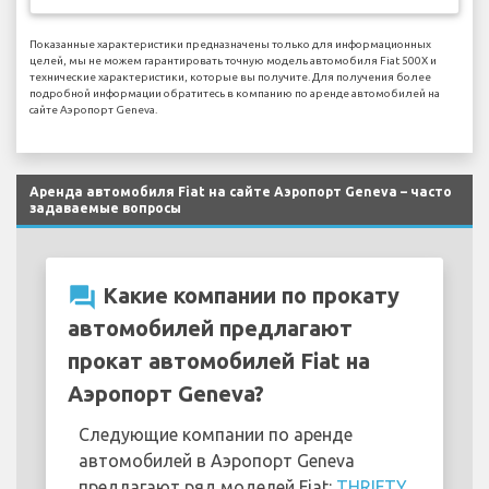
Показанные характеристики предназначены только для информационных
целей, мы не можем гарантировать точную модель автомобиля Fiat 500X и
технические характеристики, которые вы получите. Для получения более
подробной информации обратитесь в компанию по аренде автомобилей на
сайте Аэропорт Geneva.
Аренда автомобиля Fiat на сайте Аэропорт Geneva – часто
задаваемые вопросы
question_answer
Какие компании по прокату
автомобилей предлагают
прокат автомобилей Fiat на
Аэропорт Geneva?
Следующие компании по аренде
автомобилей в Аэропорт Geneva
предлагают ряд моделей Fiat:
THRIFTY
,