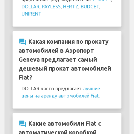
DOLLAR
,
PAYLESS
,
HERTZ
,
BUDGET
,
UNIRENT
question_answer
Какая компания по прокату
автомобилей в Аэропорт
Geneva предлагает самый
дешевый прокат автомобилей
Fiat?
DOLLAR часто предлагает
лучшие
цены на аренду автомобилей Fiat
.
question_answer
Какие автомобили Fiat с
автоматической коробкой