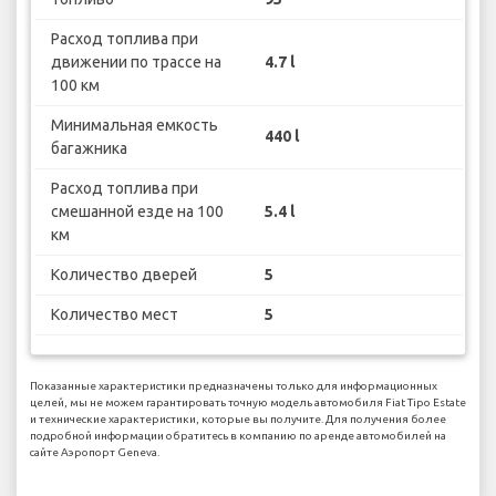
Расход топлива при
движении по трассе на
4.7 l
100 км
Минимальная емкость
440 l
багажника
Расход топлива при
смешанной езде на 100
5.4 l
км
Количество дверей
5
Количество мест
5
Показанные характеристики предназначены только для информационных
целей, мы не можем гарантировать точную модель автомобиля Fiat Tipo Estate
и технические характеристики, которые вы получите. Для получения более
подробной информации обратитесь в компанию по аренде автомобилей на
сайте Аэропорт Geneva.