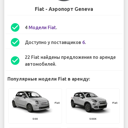
Fiat - Аэропорт Geneva
check_circle
4
Модели Fiat
.
check_circle
Доступно у поставщиков
6
.
22 Fiat найдены предложения по аренде
check_circle
автомобилей.
Популярные модели Fiat в аренду:
Fiat
Fiat
500
500X