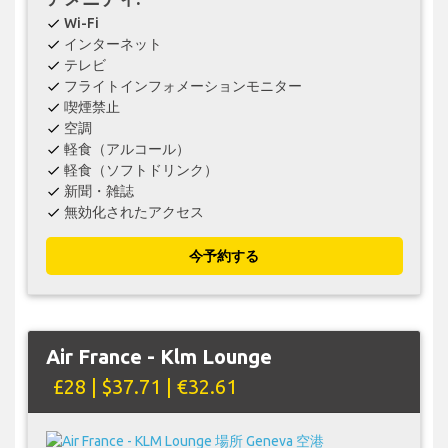
Wi-Fi
check
インターネット
check
テレビ
check
フライトインフォメーションモニター
check
喫煙禁止
check
空調
check
軽食（アルコール）
check
軽食（ソフトドリンク）
check
新聞・雑誌
check
無効化されたアクセス
check
今予約する
Air France - Klm Lounge
£28 | $37.71 | €32.61