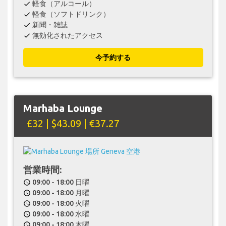
軽食（アルコール）
check
軽食（ソフトドリンク）
check
新聞・雑誌
check
無効化されたアクセス
check
今予約する
Marhaba Lounge
£32 | $43.09 | €37.27
営業時間:
09:00 - 18:00 日曜
schedule
09:00 - 18:00 月曜
schedule
09:00 - 18:00 火曜
schedule
09:00 - 18:00 水曜
schedule
09:00 - 18:00 木曜
schedule