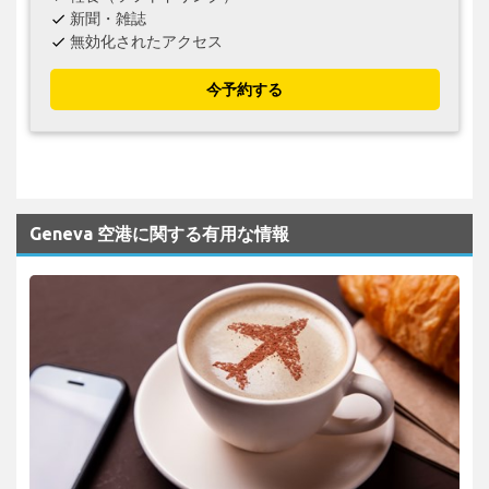
新聞・雑誌
check
無効化されたアクセス
check
今予約する
Geneva 空港に関する有用な情報