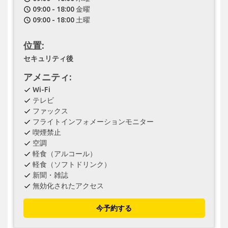
09:00 - 18:00 金曜
schedule
09:00 - 18:00 土曜
schedule
位置:
セキュリティ後
アメニティ:
Wi-Fi
check
テレビ
check
ファックス
check
フライトインフォメーションモニター
check
喫煙禁止
check
空調
check
軽食（アルコール）
check
軽食（ソフトドリンク）
check
新聞・雑誌
check
無効化されたアクセス
check
今予約する